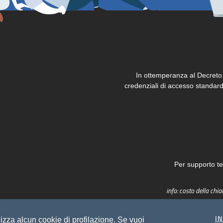
In ottemperanza al Decreto S
credenziali di accesso standard
Per supporto te
info: costo della chia
I
izza alcun cookie di profilazione. Se vuoi