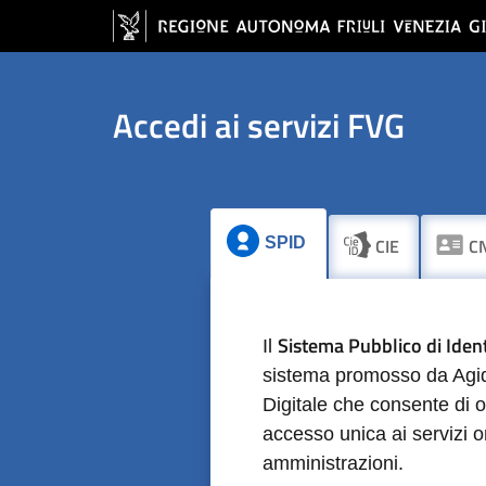
Vai al contenuto principale
Vai al footer
Accedi ai servizi FVG
SPID
CIE
CN
tab
tab
Sistema Pubblico di Ident
Il
sistema promosso da Agid 
Digitale che consente di o
accesso unica ai servizi o
amministrazioni.