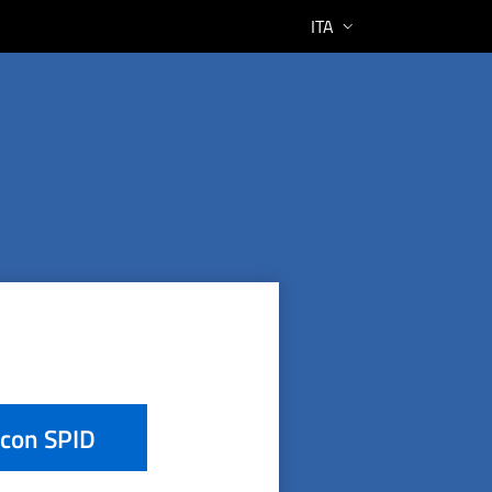
ITA
 con SPID