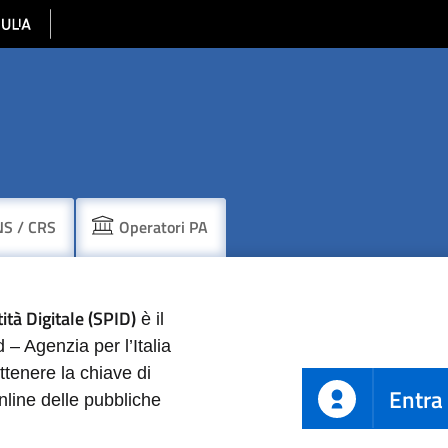
S / CRS
Operatori PA
tab
tab
ità Digitale (SPID)
è il
– Agenzia per l’Italia
ttenere la chiave di
Entra
nline delle pubbliche